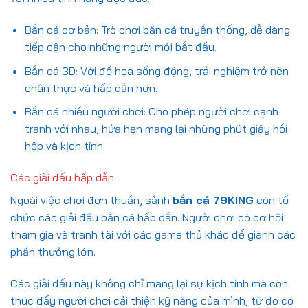
Bắn cá cơ bản: Trò chơi bắn cá truyền thống, dễ dàng
tiếp cận cho những người mới bắt đầu.
Bắn cá 3D: Với đồ họa sống động, trải nghiệm trở nên
chân thực và hấp dẫn hơn.
Bắn cá nhiều người chơi: Cho phép người chơi cạnh
tranh với nhau, hứa hẹn mang lại những phút giây hồi
hộp và kịch tính.
Các giải đấu hấp dẫn
Ngoài việc chơi đơn thuần, sảnh
bắn cá 79KING
còn tổ
chức các giải đấu bắn cá hấp dẫn. Người chơi có cơ hội
tham gia và tranh tài với các game thủ khác để giành các
phần thưởng lớn.
Các giải đấu này không chỉ mang lại sự kịch tính mà còn
thúc đẩy người chơi cải thiện kỹ năng của mình, từ đó có