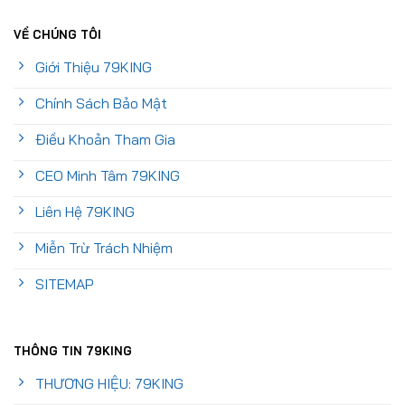
VỀ CHÚNG TÔI
Giới Thiệu 79KING
Chính Sách Bảo Mật
Điều Khoản Tham Gia
CEO Minh Tâm 79KING
Liên Hệ 79KING
Miễn Trừ Trách Nhiệm
SITEMAP
THÔNG TIN 79KING
THƯƠNG HIỆU: 79KING