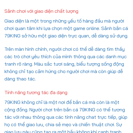
Sảnh chơi với giao diện chất lượng
Giao diện là một trong những yếu tố hàng đầu mà người
chơi quan tâm khi lựa chọn một game online. Sảnh bắn cá
79KING sở hữu một giao diện trực quan, dễ dàng sử dụng.
Trên màn hình chính, người chơi có thể dễ dàng tìm thấy
các trò chơi yêu thích của mình thông qua các danh mục
tranh rõ ràng. Màu sắc tươi sáng, biểu tượng sống động
không chỉ tạo cảm hứng cho người chơi mà còn giúp dễ
dàng thao tác.
Tính năng tương tác đa dạng
79KING không chỉ là một nơi để bắn cá mà còn là một
cộng đồng. Người chơi trên bắn cá 79KING có thể tương
tác với nhau thông qua các tính năng chat trực tiếp, giúp
họ có thể giao lưu, chia sẻ mẹo và chiến thuật chơi. Sự
giao lưu này cũng tạo ra một bầu không khí cạnh tranh