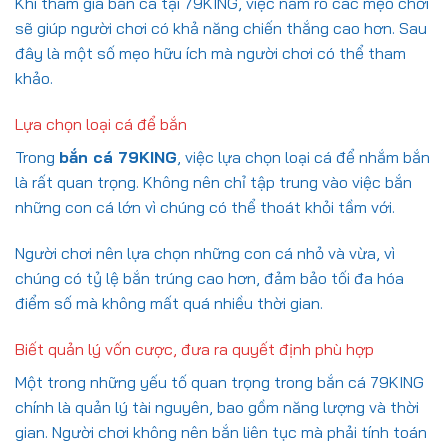
Khi tham gia bắn cá tại 79KING, việc nắm rõ các mẹo chơi
sẽ giúp người chơi có khả năng chiến thắng cao hơn. Sau
đây là một số mẹo hữu ích mà người chơi có thể tham
khảo.
Lựa chọn loại cá để bắn
Trong
bắn cá 79KING
, việc lựa chọn loại cá để nhắm bắn
là rất quan trọng. Không nên chỉ tập trung vào việc bắn
những con cá lớn vì chúng có thể thoát khỏi tầm với.
Người chơi nên lựa chọn những con cá nhỏ và vừa, vì
chúng có tỷ lệ bắn trúng cao hơn, đảm bảo tối đa hóa
điểm số mà không mất quá nhiều thời gian.
Biết quản lý vốn cược, đưa ra quyết định phù hợp
Một trong những yếu tố quan trọng trong bắn cá 79KING
chính là quản lý tài nguyên, bao gồm năng lượng và thời
gian. Người chơi không nên bắn liên tục mà phải tính toán