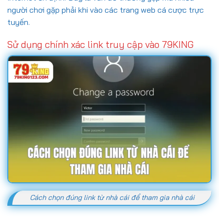
người chơi gặp phải khi vào các trang web cá cược trực
tuyến.
Sử dụng chính xác link truy cập vào 79KING
Cách chọn đúng link từ nhà cái để tham gia nhà cái