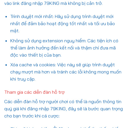
vào link đăng nhập 79KING mà không bị cản trở.
Trình duyệt mới nhất: Hãy sử dụng trình duyệt mới
nhất để đảm bảo hoạt động tốt nhất và tối ưu bảo
mật.
Không sử dụng extension nguy hiểm: Các tiện ích có
thể làm ảnh hưởng đến kết nối và thậm chí đưa mã
độc vào thiết bị của bạn.
Xóa cache và cookies: Việc này sẽ giúp trình duyệt
chạy mượt mà hơn và tránh các lỗi không mong muốn
khi truy cập.
Tham gia các diễn đàn hỗ trợ
Các diễn đàn hỗ trợ người chơi có thể là nguồn thông tin
quý giá khi đăng nhập 79KING, đây sẽ là bước quan trọng
cho bạn trước khi cá cược: