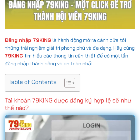
Đăng nhập 79KING
là hành động mở ra cánh cửa tới
những trải nghiệm giải trí phong phú và đa dạng. Hãy cùng
79KING
tìm hiểu các thông tin cần thiết để có một lần
đăng nhập thành công và an toàn nhất.
Table of Contents
Tài khoản 79KING được đăng ký hợp lệ sẽ như
thế nào?