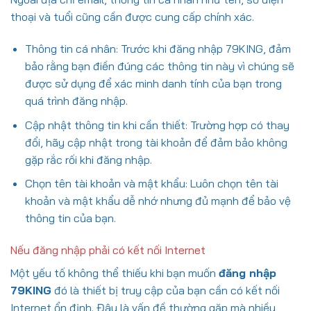
thoại và tuổi cũng cần được cung cấp chính xác.
Thông tin cá nhân: Trước khi đăng nhập 79KING, đảm
bảo rằng bạn điền đúng các thông tin này vì chúng sẽ
được sử dụng để xác minh danh tính của bạn trong
quá trình đăng nhập.
Cập nhật thông tin khi cần thiết: Trường hợp có thay
đổi, hãy cập nhật trong tài khoản để đảm bảo không
gặp rắc rối khi đăng nhập.
Chọn tên tài khoản và mật khẩu: Luôn chọn tên tài
khoản và mật khẩu dễ nhớ nhưng đủ mạnh để bảo vệ
thông tin của bạn.
Nếu đăng nhập phải có kết nối Internet
Một yếu tố không thể thiếu khi bạn muốn
đăng nhập
79KING
đó là thiết bị truy cập của bạn cần có kết nối
Internet ổn định. Đây là vấn đề thường gặp mà nhiều