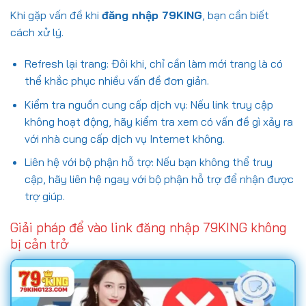
Khi gặp vấn đề khi
đăng nhập 79KING
, bạn cần biết
cách xử lý.
Refresh lại trang: Đôi khi, chỉ cần làm mới trang là có
thể khắc phục nhiều vấn đề đơn giản.
Kiểm tra nguồn cung cấp dịch vụ: Nếu link truy cập
không hoạt động, hãy kiểm tra xem có vấn đề gì xảy ra
với nhà cung cấp dịch vụ Internet không.
Liên hệ với bộ phận hỗ trợ: Nếu bạn không thể truy
cập, hãy liên hệ ngay với bộ phận hỗ trợ để nhận được
trợ giúp.
Giải pháp để vào link đăng nhập 79KING không
bị cản trở