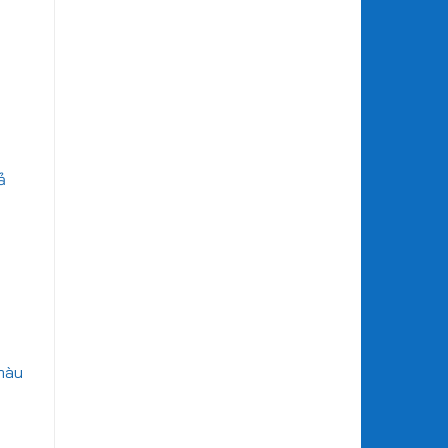
ả
 màu