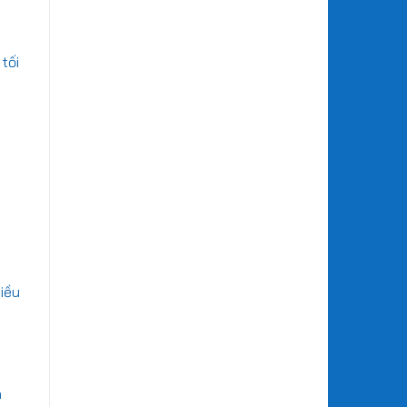
n
tối
hiều
n