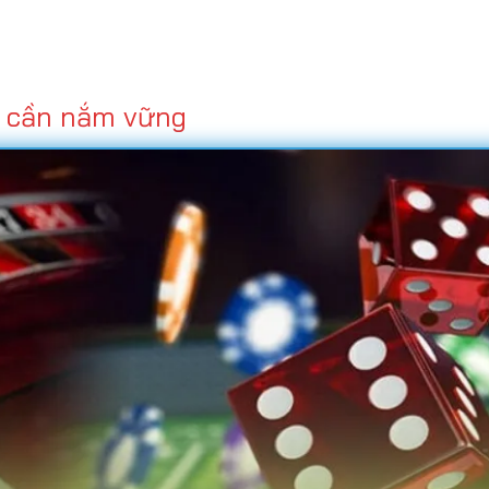
n cần nắm vững