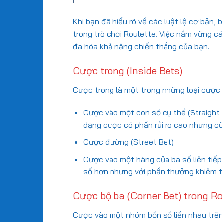
Khi bạn đã hiểu rõ về các luật lệ cơ bản,
trong trò chơi Roulette. Việc nắm vững c
đa hóa khả năng chiến thắng của bạn.
Cược trong (Inside Bets)
Cược trong là một trong những loại cược
Cược vào một con số cụ thể (Straight U
dạng cược có phần rủi ro cao nhưng cũ
Cược đường (Street Bet)
Cược vào một hàng của ba số liên tiếp v
số hơn nhưng với phần thưởng khiêm t
Cược bộ ba (Corner Bet) trong Ro
Cược vào một nhóm bốn số liền nhau trên 