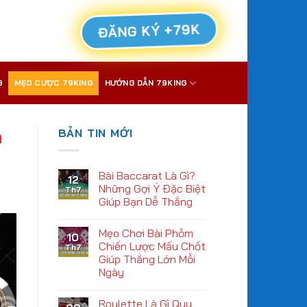
ĐĂNG KÝ +79K
G
MẸO CƯỢC 79KING
HƯỚNG DẪN 79KING
n
BẢN TIN MỚI
Bài Baccarat Là Gì?
12
Những Gợi Ý Đặc Biệt
Th7
Giúp Bạn Dễ Thắng
Mẹo Chơi Bài Phỏm
10
Chiến Lược Mấu Chốt
Th7
Giúp Thắng Lớn Mỗi
Ngày
Roulette Là Gì Quy