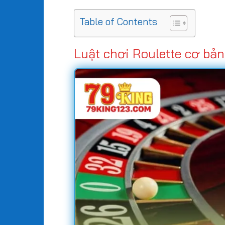
Table of Contents
Luật chơi Roulette cơ bả